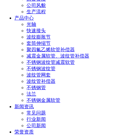
公司风貌
生产流程
产品中心
光轴
快速接头
波纹膨胀节
套筒伸缩节
聚四氟乙烯软管补偿器
减震金属软管、波纹管补偿器
不锈钢波纹管减震软管
不锈钢波纹管
波纹管网套
波纹管补偿器
不锈钢管
法兰
不锈钢金属软管
新闻资讯
常见问题
行业新闻
公司新闻
荣誉资质