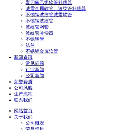
聚四氟乙烯软管补偿器
减震金属软管、波纹管补偿器
不锈钢波纹管减震软管
不锈钢波纹管
波纹管网套
波纹管补偿器
不锈钢管
法兰
不锈钢金属软管
新闻资讯
常见问题
行业新闻
公司新闻
荣誉资质
公司风貌
生产流程
联系我们
网站首页
关于我们
公司概况
荣誉资质