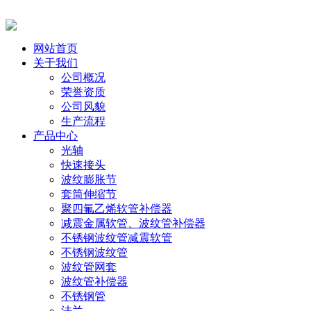
网站首页
关于我们
公司概况
荣誉资质
公司风貌
生产流程
产品中心
光轴
快速接头
波纹膨胀节
套筒伸缩节
聚四氟乙烯软管补偿器
减震金属软管、波纹管补偿器
不锈钢波纹管减震软管
不锈钢波纹管
波纹管网套
波纹管补偿器
不锈钢管
法兰